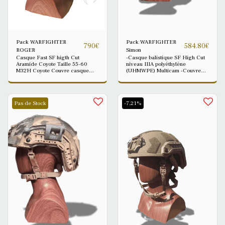
Pack WARFIGHTER
Pack WARFIGHTER
790
€
584.80
€
ROGER
Simon
Casque Fast SF higth Cut
-Casque balistique SF High Cut
Aramide Coyote Taille 55-60
niveau IIIA polyéthylène
M32H Coyote Couvre casque
(UHMWPE) Multicam -Couvre
Multicam
casque Multicam -casque
communication M32 avec
Fixation type H + housse Légère
CallOfDefense offert Taille
Pas de Stock
-7.21%
casque réglable 58–64 cm --
livré avec extrait de test
balistique Francais 2025 photos
non contractuelles, ce fier a la
description