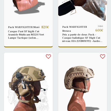
795
€
Pack WARFIGHTER
820
€
Pack WARFIGHTER Moré
600
€
Breuza
Casque Fast SF higth Cut
Aramide Multicam M32H Vert
Prix a partir de deux Pack -
Lampe Tactique (selon
Casque balistique SF High Cut
disponibilité) Couvre casque
niveau IIIA (UHMWPE) -Audio
Multicam (Modèle avec poche
actif M32H Tan + fixation rail Tan
arrière) Contrepoids Multicam
(prise OTAN 7.0) +Arceau
Offert Housse de transport légère
changement -Lampe tactique
offerte Arceaux casque
Blanc/IR - strob vert Couvre-
changement Offert Disponible en
casque Multicam Rails Coyote +
trois Tailles réglable : S/M 53-58
contrepoids + housse
,M/L 55-60 ou L/XL 58-64 cm
CallOfDefense offert Taille
réglable 55–60 cm ou 58-64 cm –
livré avec extrait de test
balistique Francais 2025