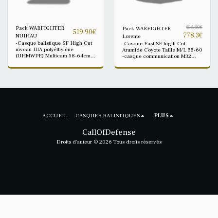
Pack WARFIGHTER
838.80
€
Pack WARFIGHTER
519.90
€
778.3
€
NUIHAU
Lorente
-Casque balistique SF High Cut
-Casque Fast SF higth Cut
niveau IIIA polyéthylène
Aramide Coyote Taille M/L 55-60
(UHMWPE) Multicam 58-64cm -
-casque communication M32
Couvre casque Multicam -Lampe
avec Fixation type X -Liner
Tactique 4 couleurs
interne Airshield + housse
(Blanc/rouge/vert/IR) + housse
Légère CallOfDefense offert
Légère CallOfDefense offert
Taille casque réglable 55–60 cm
Taille casque réglable 58-64cm -
-- livré avec extrait de test
- livré avec extrait de test
balistique Francais 2025 photos
balistique Francais 2025 photos
non contractuelles, ce fier a la
non contractuelles, ce fier a la
description
description
ACCUEIL
CASQUES BALISTIQUES
PLUS
CallOfDefense
Droits d'auteur © 2026 Tous droits réservés