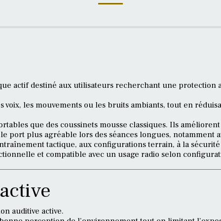
ue actif destiné aux utilisateurs recherchant une protection a
es voix, les mouvements ou les bruits ambiants, tout en réduis
ortables que des coussinets mousse classiques. Ils améliorent l
 le port plus agréable lors des séances longues, notamment av
ntraînement tactique, aux configurations terrain, à la sécurité p
ctionnelle et compatible avec un usage radio selon configurat
active
n auditive active.
nne perception de l’environnement tout en limitant l’expos