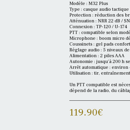
Modèle : M32 Plus
Type : casque audio tactique 
Protection : réduction des b
Atténuation : NRR 22 dB / S
Connexion : TP-120 / U-174
PTT : compatible selon modèl
Microphone : boom micro dét
Coussinets : gel pads confor
Réglage audio : 5 niveaux d
Alimentation : 2 piles AAA
Autonomie : jusqu’à 200 h s
Arrêt automatique : environ
Utilisation : tir, entraînem
Un PTT compatible est nécessa
dépend de la radio, du câbla
119.90
€