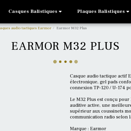
Casques Balistiques
Plaques Balistiques
sques audio tactiques Earmor
Earmor M32 Plus
EARMOR M32 PLUS
Casque audio tactique actif 
électronique, gel pads conf
connexion TP-120 / U-174 p
Le M32 Plus est conçu pour l
auditive active, une meilleu
supérieur aux coussinets mo
communication radio selon la
Marque : Earmor