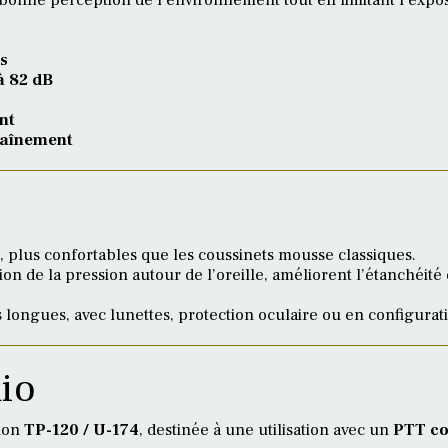
s
à 82 dB
nt
traînement
, plus confortables que les coussinets mousse classiques.
n de la pression autour de l’oreille, améliorent l’étanchéité 
s longues, avec lunettes, protection oculaire ou en configurati
io
ion
TP-120 / U-174
, destinée à une utilisation avec un
PTT co