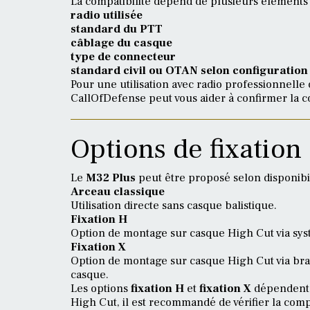
La compatibilité dépend de plusieurs éléments 
radio utilisée
standard du PTT
câblage du casque
type de connecteur
standard civil ou OTAN selon configuration
Pour une utilisation avec radio professionnelle
CallOfDefense peut vous aider à confirmer la co
Options de fixation
Le
M32 Plus
peut être proposé selon disponibil
Arceau classique
Utilisation directe sans casque balistique.
Fixation H
Option de montage sur casque High Cut via systè
Fixation X
Option de montage sur casque High Cut via bras 
casque.
Les options
fixation H
et
fixation X
dépendent d
High Cut, il est recommandé de vérifier la com