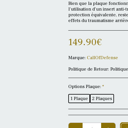
Bien que la plaque fonctionn
l’utilisation d’un insert an
protection équivalente, res
effets du traumatisme arrière
149.90
€
Marque:
CallOfDefense
Politique de Retour:
Politique de retours Dernière mise à jour : 17 mai 2026 Chez CallOfDefense, chaque produit est préparé avec soin, parfois sur commande, en quantité limitée ou selon une configuration spécifique demandée par le client. Nos équipements peuvent concerner des produits sensibles : protection balistique, équipements tactiques, accessoires de casque, plaques, packs personnalisés ou articles préparés à la demande. Pour cette raison, les retours sont encadrés afin de préserver la sécurité, la traçabilité et l’intégrité des produits. Droit de rétractation Conformément au droit applicable aux achats à distance, le consommateur dispose en principe d’un délai légal de 14 jours pour exercer son droit de rétractation à compter de la réception du produit, sauf exceptions prévues par la loi. Certains produits ne peuvent toutefois pas faire l’objet d’une rétractation lorsqu’ils sont fabriqués sur mesure, personnalisés, préparés selon une demande spécifique du client ou lorsqu’ils entrent dans une exception prévue par la réglementation applicable. Les biens personnalisés ou sur mesure font notamment partie des exceptions au droit de rétractation. Lorsqu’un produit est concerné par une exception au droit de rétractation, cette information est indiquée ou précisée avant validation de la commande lorsque cela est applicable. Produits personnalisés, préparés ou configurés à la demande Les produits suivants peuvent être exclus du droit de rétractation lorsqu’ils sont réalisés, modifiés, pr
Options Plaque:
*
1 Plaque
2 Plaques