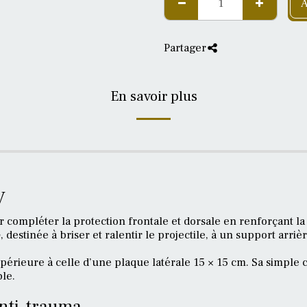
A
Partager
En savoir plus
V
r compléter la protection frontale et dorsale en renforçant la
e
, destinée à briser et ralentir le projectile, à un support arri
périeure à celle d’une plaque latérale 15 × 15 cm. Sa simpl
ble.
anti-trauma