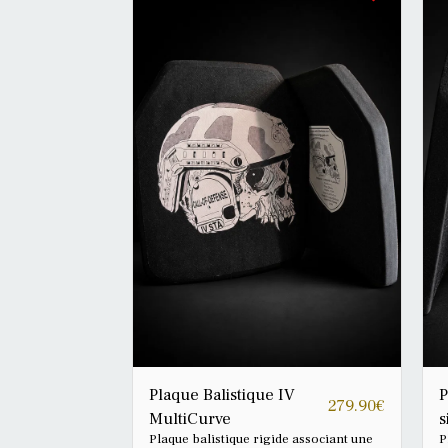
Plaque Balistique IV
P
279.90
€
MultiCurve
s
Plaque balistique rigide associant une
P