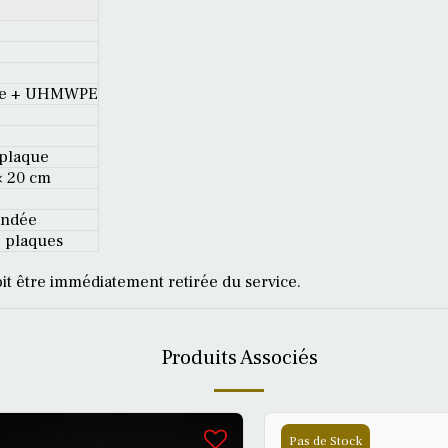
que + UHMWPE
 plaque
× 20 cm
andée
e plaques
it être immédiatement retirée du service.
Produits Associés
Pas de Stock