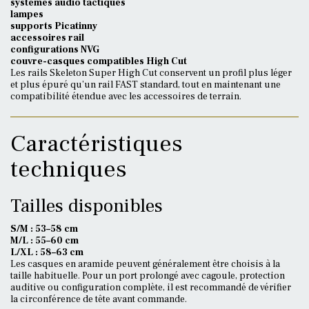
systèmes audio tactiques
lampes
supports Picatinny
accessoires rail
configurations NVG
couvre-casques compatibles High Cut
Les rails Skeleton Super High Cut conservent un profil plus léger
et plus épuré qu’un rail FAST standard, tout en maintenant une
compatibilité étendue avec les accessoires de terrain.
Caractéristiques
techniques
Tailles disponibles
S/M : 53–58 cm
M/L : 55–60 cm
L/XL : 58–63 cm
Les casques en aramide peuvent généralement être choisis à la
taille habituelle. Pour un port prolongé avec cagoule, protection
auditive ou configuration complète, il est recommandé de vérifier
la circonférence de tête avant commande.