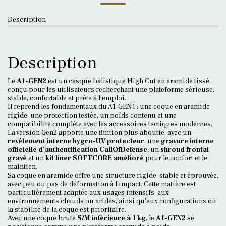
Description
Description
Le
A1-GEN2
est un casque balistique High Cut en aramide tissé,
conçu pour les utilisateurs recherchant une plateforme sérieuse,
stable, confortable et prête à l’emploi.
Il reprend les fondamentaux du A1-GEN1 : une coque en aramide
rigide, une protection testée, un poids contenu et une
compatibilité complète avec les accessoires tactiques modernes.
La version Gen2 apporte une finition plus aboutie, avec un
revêtement interne hygro-UV protecteur
, une
gravure interne
officielle d’authentification CallOfDefense
, un
shroud frontal
gravé
et un
kit liner SOFTCORE amélioré
pour le confort et le
maintien.
Sa coque en aramide offre une structure rigide, stable et éprouvée,
avec peu ou pas de déformation à l’impact. Cette matière est
particulièrement adaptée aux usages intensifs, aux
environnements chauds ou arides, ainsi qu’aux configurations où
la stabilité de la coque est prioritaire.
Avec une coque brute
S/M inférieure à 1 kg
, le
A1-GEN2
se