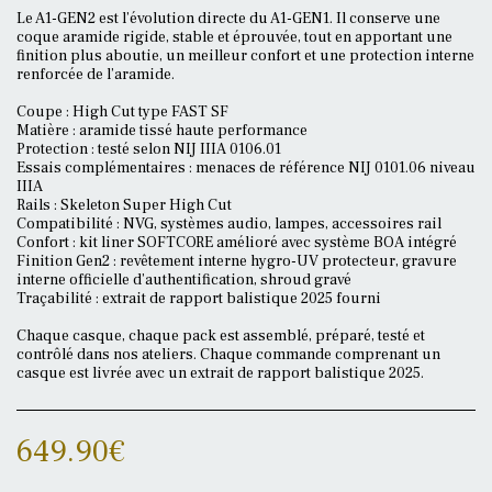
Le A1-GEN2 est l’évolution directe du A1-GEN1. Il conserve une
coque aramide rigide, stable et éprouvée, tout en apportant une
finition plus aboutie, un meilleur confort et une protection interne
renforcée de l’aramide.
Coupe : High Cut type FAST SF
Matière : aramide tissé haute performance
Protection : testé selon NIJ IIIA 0106.01
Essais complémentaires : menaces de référence NIJ 0101.06 niveau
IIIA
Rails : Skeleton Super High Cut
Compatibilité : NVG, systèmes audio, lampes, accessoires rail
Confort : kit liner SOFTCORE amélioré avec système BOA intégré
Finition Gen2 : revêtement interne hygro-UV protecteur, gravure
interne officielle d’authentification, shroud gravé
Traçabilité : extrait de rapport balistique 2025 fourni
Chaque casque, chaque pack est assemblé, préparé, testé et
contrôlé dans nos ateliers. Chaque commande comprenant un
casque est livrée avec un extrait de rapport balistique 2025.
649.90
€