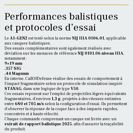
Performances balistiques
et protocoles d’essai
Le
A1-GEN2
est testé selon la norme
NIJ IIIA 0106.01
, applicable
aux casques balistiques.
Des essais complémentaires sont également réalisés avec
déviation sur les menaces de référence
NIJ 0101.06 niveau IIIA
,
notamment :
9×19 mm
.357 SIG
.44 Magnum
En interne, CallOfDefense réalise des essais de comportement à
l’impact fragmentaire selon un protocole de simulation inspiré
STANAG
, dans une logique de type
V50
.
Ces essais reposent sur l’emploi de projectiles légers équivalents
fragmentaires, d’environ
1,3 g
, projetés à des vitesses estimées
entre
680 et 705 m/s
selon la configuration d’essai. Ils permettent
d’observer la réponse de la coque face à des impacts rapides,
concentrés et à haute vélocité.
Chaque commande comprenant un casque est livrée avec un
extrait de rapport balistique 2025
, afin d’assurer la traçabilité
du produit.