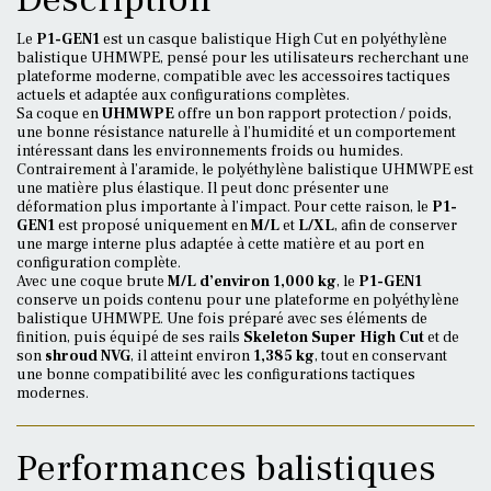
Le
P1-GEN1
est un casque balistique High Cut en polyéthylène
balistique UHMWPE, pensé pour les utilisateurs recherchant une
plateforme moderne, compatible avec les accessoires tactiques
actuels et adaptée aux configurations complètes.
Sa coque en
UHMWPE
offre un bon rapport protection / poids,
une bonne résistance naturelle à l’humidité et un comportement
intéressant dans les environnements froids ou humides.
Contrairement à l’aramide, le polyéthylène balistique UHMWPE est
une matière plus élastique. Il peut donc présenter une
déformation plus importante à l’impact. Pour cette raison, le
P1-
GEN1
est proposé uniquement en
M/L
et
L/XL
, afin de conserver
une marge interne plus adaptée à cette matière et au port en
configuration complète.
Avec une coque brute
M/L d’environ 1,000 kg
, le
P1-GEN1
conserve un poids contenu pour une plateforme en polyéthylène
balistique UHMWPE. Une fois préparé avec ses éléments de
finition, puis équipé de ses rails
Skeleton Super High Cut
et de
son
shroud NVG
, il atteint environ
1,385 kg
, tout en conservant
une bonne compatibilité avec les configurations tactiques
modernes.
Performances balistiques