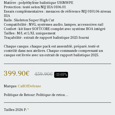
Matière : polyéthylène balistique UHMWPE
Protection : testé selon NIJ IIIA 0106.01
Essais complémentaires : menaces de référence NIJ 0101.06 niveau
IIIA
Rails : Skeleton Super High Cut
Compatibilité : NVG, systèmes audio, lampes, accessoires rail
Confort : kit liner SOFTCORE complet avec système BOA intégré
Tailles : M/L et L/XL uniquement
Traçabilité : extrait de rapport balistique 2025 fourni
Chaque casque, chaque pack est assemblé, préparé, testé et
contrôlé dans nos ateliers. Chaque commande comprenant un
casque est livrée avec un extrait de rapport balistique 2025.
399.90
€
459.90
€
-13.05%
Marque:
CallOfDefense
Politique de Retour:
Politique de retours Dernière mise à jour : 17 mai 2026 Chez CallOfDefense, chaque produit est préparé avec soin, parfois sur commande, en quantité limitée ou selon une configuration spécifique demandée par le client. Nos équipements peuvent concerner des produits sensibles : protection balistique, équipements tactiques, accessoires de casque, plaques, packs personnalisés ou articles préparés à la demande. Pour cette raison, les retours sont encadrés afin de préserver la sécurité, la traçabilité et l’intégrité des produits. Droit de rétractation Conformément au droit applicable aux achats à distance, le consommateur dispose en principe d’un délai légal de 14 jours pour exercer son droit de rétractation à compter de la réception du produit, sauf exceptions prévues par la loi. Certains produits ne peuvent toutefois pas faire l’objet d’une rétractation lorsqu’ils sont fabriqués sur mesure, personnalisés, préparés selon une demande spécifique du client ou lorsqu’ils entrent dans une exception prévue par la réglementation applicable. Les biens personnalisés ou sur mesure font notamment partie des exceptions au droit de rétractation. Lorsqu’un produit est concerné par une exception au droit de rétractation, cette information est indiquée ou précisée avant validation de la commande lorsque cela est applicable. Produits personnalisés, préparés ou configurés à la demande Les produits suivants peuvent être exclus du droit de rétractation lorsqu’ils sont réalisés, modifiés, préparés ou configurés selon la demande du client : produits fabriqués sur mesure produits personnalisés packs composés selon demande spécifique équipements préparés ou ajustés à la demande articles commandés spécialement pour le client produits faisant l’objet d’une configuration particulière validée avant commande Dans ces cas, la vente peut être considérée comme définitive après validation de la commande, sous réserve des garanties légales applicables. Produits sensibles et traçabilité Certains équipements proposés par CallOfDefense nécessitent une traçabilité stricte et un contrôle rigoureux. Les plaques balistiques, casques balistiques, accessoires de protection et équipements tactiques peuvent présenter des contraintes particulières liées à leur destination, leur usage, leur manipulation ou leur état après réception. Pour des raisons de sécurité et de traçabilité, tout retour doit donc être validé par écrit avant renvoi. Produit non conforme ou défaut avéré Si un article présente un défaut avéré, une erreur de préparation ou une non-conformité manifeste, contactez-nous dans les meilleurs délais après réception de la commande. Merci de nous transmettre : une description précise du problème des photos claires de l’article concerné des photos de l’emballage si nécessaire votre numéro de commande Contact : callofdefense@gmail.com Après analyse, nous vous indiquerons la procédure adaptée : remplacement, réparation, échange, avoir ou remboursement selon le cas et selon les garanties légales applicables. Retour uniquement après accord préalable Aucun produit ne doit être renvoyé sans accord écrit préalable de CallOfDefense. Tout colis retourné sans autorisation préalable pourra être refusé ou retourné à l’expéditeur à ses frais. Avant tout retour, contactez-nous afin d’obtenir une validation écrite et les instructions de renvoi. Recommandation avant commande Nous recommandons aux clients de nous contacter avant achat pour toute question technique, doute de compatibilité, besoin opérationnel, pack personnalisé ou configuration spécifique. Notre objectif est de valider en amont la solution la plus cohérente avec votre besoin, afin d’éviter toute erreur de configuration ou déception à réception. Garanties légales Cette politique de retours ne limite pas les garanties légales applicables, notamment en cas de défaut de conformité ou de vice caché. Les demandes sont étudiées au cas par cas, selon la nature du produit, son état, sa configuration, les informations fournies par le client et le cadre légal applicable.
Tailles 2026 P:
*