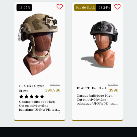
-13.05%
Pas de Stock
-13.24%
459.90
€
459.90
€
P1-GEN1 Coyote
P1-GEN1 Full Black
399.90
€
399
€
Brown
Casque balistique High
Cut en polyéthylène
Casque balistique High
balistique UHMWPE, testé
Cut en polyéthylène
selon la norme NIJ IIIA
balistique UHMWPE, testé
0106.01. Le P1-GEN1 est
selon la norme NIJ IIIA
5
une plateforme balistique
0106.01. Le P1-GEN1 est
moderne, conçue pour
une plateforme balistique
offrir une protection fiable,
moderne, conçue pour
un poids contenu et une
offrir une protection fiable,
compatibilité avec les
un poids contenu et une
accessoires tactiques