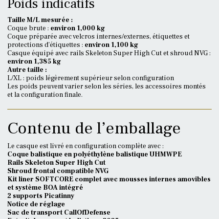
Poids indicatifs
Taille M/L mesurée :
Coque brute :
environ 1,000 kg
Coque préparée avec velcros internes/externes, étiquettes et
protections d’étiquettes :
environ 1,100 kg
Casque équipé avec rails Skeleton Super High Cut et shroud NVG :
environ 1,385 kg
Autre taille :
L/XL : poids légèrement supérieur selon configuration
Les poids peuvent varier selon les séries, les accessoires montés
et la configuration finale.
Contenu de l’emballage
Le casque est livré en configuration complète avec :
Coque balistique en polyéthylène balistique UHMWPE
Rails Skeleton Super High Cut
Shroud frontal compatible NVG
Kit liner SOFTCORE complet avec mousses internes amovibles
et système BOA intégré
2 supports Picatinny
Notice de réglage
Sac de transport CallOfDefense