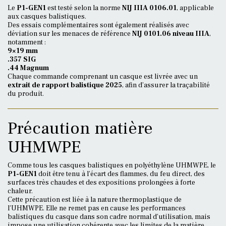
Le
P1-GEN1
est testé selon la norme
NIJ IIIA 0106.01
, applicable
aux casques balistiques.
Des essais complémentaires sont également réalisés avec
déviation sur les menaces de référence
NIJ 0101.06 niveau IIIA
,
notamment :
9×19 mm
.357 SIG
.44 Magnum
Chaque commande comprenant un casque est livrée avec un
extrait de rapport balistique 2025
, afin d’assurer la traçabilité
du produit.
Précaution matière
UHMWPE
Comme tous les casques balistiques en polyéthylène UHMWPE, le
P1-GEN1
doit être tenu à l’écart des flammes, du feu direct, des
surfaces très chaudes et des expositions prolongées à forte
chaleur.
Cette précaution est liée à la nature thermoplastique de
l’UHMWPE. Elle ne remet pas en cause les performances
balistiques du casque dans son cadre normal d’utilisation, mais
impose une utilisation cohérente avec les limites de la matière.