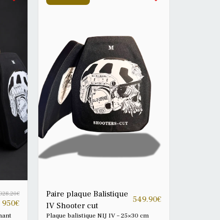
ontenu
lors d’un port prolongé. Format 25 × 30
cm, poids d’environ 2,9 kg par plaque,
plaque
disponible à l’unité ou par paire. Bien
ité
que la plaque soit conçue pour
t
fonctionner sans protection souple
ICW obligatoire, l’utilisation d’une
plaque anti-trauma T-GUARD, ou d’une
protection équivalente, reste fortement
laque
recommandée afin d’améliorer la
sécurité du porteur et de réduire les
te,
effets du traumatisme arrière.
fin
r et de
e
Paire plaque Balistique
028.20
€
549.90
€
950
€
IV Shooter cut
nant
Plaque balistique NIJ IV – 25×30 cm