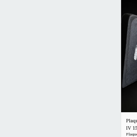
des p
tactiques. Poids d’envi
plaque
Disponi
que l
prote
l’util
GUARD
équiva
recom
du tr
la séc
Plaqu
IV 1
Plaque