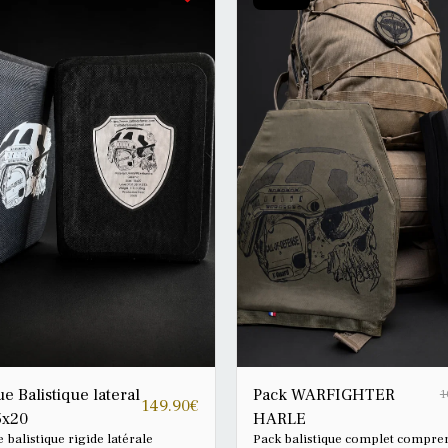
orte-plaques et cummerbunds
permet de conserver un poids c
ron 0,78 kg par
d’environ 1,55 kg par plaque. Grâce à la
, avec une tolérance de ± 50 g.
faible densité de l’UHMWPE, la 
ble à l’unité ou par paire. Bien
dispose également d’une flottabil
a plaque fonctionne sans
positive : elle flotte lorsqu’elle es
ction souple ICW obligatoire,
immergée. Disponible à l’unité ou par
isation d’un insert anti-trauma T-
paire. Bien que la plaque fonctionne
 15 × 15 cm, ou d’une protection
sans protection souple ICW
lente, reste fortement
obligatoire, l’utilisation d’une p
mandée afin de réduire les effets
anti-trauma T-GUARD, ou d’une
aumatisme arrière et d’améliorer
protection anti-trauma équivalen
urité du porteur.
reste fortement recommandée a
d’améliorer la sécurité du porteu
réduire les effets du traumatism
arrière.
e Balistique lateral
Pack WARFIGHTER
1
149.90
€
5x20
HARLE
 balistique rigide latérale
Pack balistique complet compre