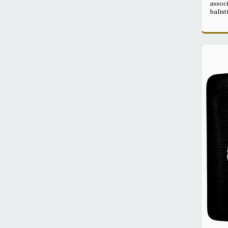
assoc
balist
UHMWP
protec
configur
15 × 2
protec
restan
latéra
cummer
d’envi
Disponi
que l
prote
l’util
GUARD
équiva
recom
du tr
la séc