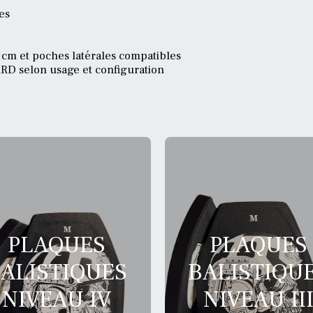
es
0 cm et poches latérales compatibles
D selon usage et configuration
PLAQUES
PLAQUES
ALISTIQUES
BALISTIQU
NIVEAU IV
NIVEAU II