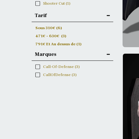
Shooter Cut
(1)
Tarif
Sous
310
€
(6)
471
€
-
630
€
(3)
791
€
Et Au dessus de
(1)
Marques
Call-Of-Defense
(3)
CallOfDefense
(3)