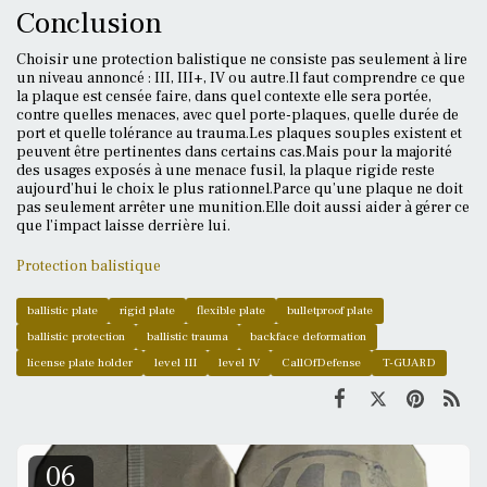
Conclusion
Choisir une protection balistique ne consiste pas seulement à lire
un niveau annoncé : III, III+, IV ou autre.Il faut comprendre ce que
la plaque est censée faire, dans quel contexte elle sera portée,
contre quelles menaces, avec quel porte-plaques, quelle durée de
port et quelle tolérance au trauma.Les plaques souples existent et
peuvent être pertinentes dans certains cas.Mais pour la majorité
des usages exposés à une menace fusil, la plaque rigide reste
aujourd’hui le choix le plus rationnel.Parce qu’une plaque ne doit
pas seulement arrêter une munition.Elle doit aussi aider à gérer ce
que l’impact laisse derrière lui.
Protection balistique
ballistic plate
rigid plate
flexible plate
bulletproof plate
ballistic protection
ballistic trauma
backface deformation
license plate holder
level III
level IV
CallOfDefense
T-GUARD
06