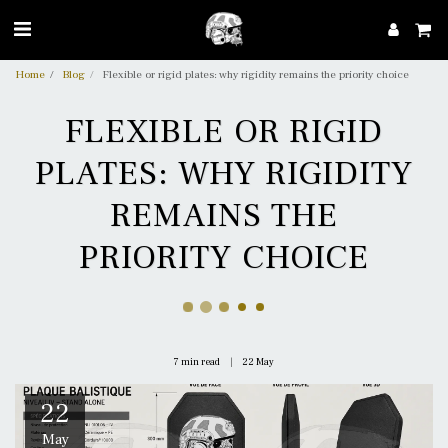
Home
Blog
Flexible or rigid plates: why rigidity remains the priority choice
FLEXIBLE OR RIGID
PLATES: WHY RIGIDITY
REMAINS THE
PRIORITY CHOICE
7 min read
22
May
22
May