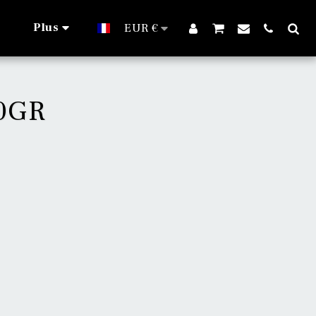
Plus
EUR
€
30GR