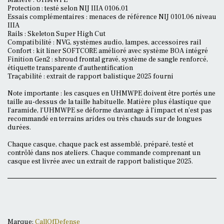
Matière : UHMWPE
Protection : testé selon NIJ IIIA 0106.01
Essais complémentaires : menaces de référence NIJ 0101.06 niveau
IIIA
Rails : Skeleton Super High Cut
Compatibilité : NVG, systèmes audio, lampes, accessoires rail
Confort : kit liner SOFTCORE amélioré avec système BOA intégré
Finition Gen2 : shroud frontal gravé, système de sangle renforcé,
étiquette transparente d’authentification
Traçabilité : extrait de rapport balistique 2025 fourni
Note importante : les casques en UHMWPE doivent être portés une
taille au-dessus de la taille habituelle. Matière plus élastique que
l’aramide, l’UHMWPE se déforme davantage à l’impact et n’est pas
recommandé en terrains arides ou très chauds sur de longues
durées.
Chaque casque, chaque pack est assemblé, préparé, testé et
contrôlé dans nos ateliers. Chaque commande comprenant un
casque est livrée avec un extrait de rapport balistique 2025.
Marque:
CallOfDefense