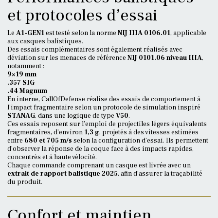
et protocoles d’essai
Le
A1-GEN1
est testé selon la norme
NIJ IIIA 0106.01
, applicable
aux casques balistiques.
Des essais complémentaires sont également réalisés avec
déviation sur les menaces de référence
NIJ 0101.06 niveau IIIA
,
notamment :
9×19 mm
.357 SIG
.44 Magnum
En interne, CallOfDefense réalise des essais de comportement à
l’impact fragmentaire selon un protocole de simulation inspiré
STANAG
, dans une logique de type
V50
.
Ces essais reposent sur l’emploi de projectiles légers équivalents
fragmentaires, d’environ
1,3 g
, projetés à des vitesses estimées
entre
680 et 705 m/s
selon la configuration d’essai. Ils permettent
d’observer la réponse de la coque face à des impacts rapides,
concentrés et à haute vélocité.
Chaque commande comprenant un casque est livrée avec un
extrait de rapport balistique 2025
, afin d’assurer la traçabilité
du produit.
Confort et maintien