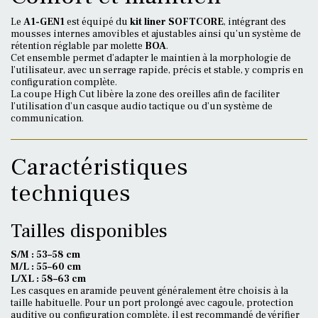
Le
A1-GEN1
est équipé du
kit liner SOFTCORE
, intégrant des
mousses internes amovibles et ajustables ainsi qu’un système de
rétention réglable par molette
BOA
.
Cet ensemble permet d’adapter le maintien à la morphologie de
l’utilisateur, avec un serrage rapide, précis et stable, y compris en
configuration complète.
La coupe High Cut libère la zone des oreilles afin de faciliter
l’utilisation d’un casque audio tactique ou d’un système de
communication.
Caractéristiques
techniques
Tailles disponibles
S/M : 53–58 cm
M/L : 55–60 cm
L/XL : 58–63 cm
Les casques en aramide peuvent généralement être choisis à la
taille habituelle. Pour un port prolongé avec cagoule, protection
auditive ou configuration complète, il est recommandé de vérifier