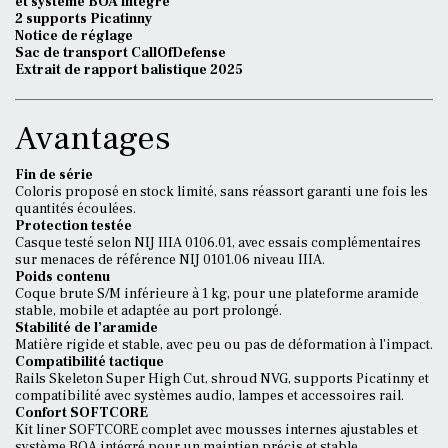
et système BOA intégré
2 supports Picatinny
Notice de réglage
Sac de transport CallOfDefense
Extrait de rapport balistique 2025
Avantages
Fin de série
Coloris proposé en stock limité, sans réassort garanti une fois les
quantités écoulées.
Protection testée
Casque testé selon NIJ IIIA 0106.01, avec essais complémentaires
sur menaces de référence NIJ 0101.06 niveau IIIA.
Poids contenu
Coque brute S/M inférieure à 1 kg, pour une plateforme aramide
stable, mobile et adaptée au port prolongé.
Stabilité de l’aramide
Matière rigide et stable, avec peu ou pas de déformation à l’impact.
Compatibilité tactique
Rails Skeleton Super High Cut, shroud NVG, supports Picatinny et
compatibilité avec systèmes audio, lampes et accessoires rail.
Confort SOFTCORE
Kit liner SOFTCORE complet avec mousses internes ajustables et
système BOA intégré pour un maintien précis et stable.